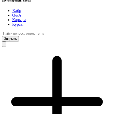
другие проекты хабра
Хабр
Q&A
Карьера
Курсы
Закрыть