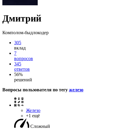
Дмитрий
Комполом-быдлокодер
305
вклад
7
вопросов
345
ответов
56%
решений
Вопросы пользователя по тегу
железо
Железо
+1 ещё
Сложный