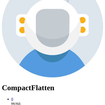
CompactFlatten
0
вклад