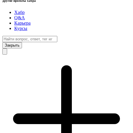
другие проекты хабра
Хабр
Q&A
Карьера
Курсы
Закрыть