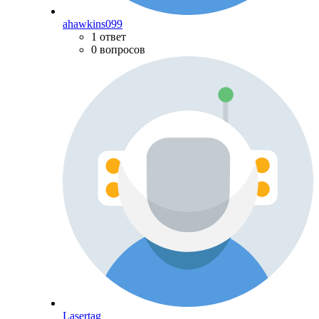
ahawkins099
1 ответ
0 вопросов
Lasertag