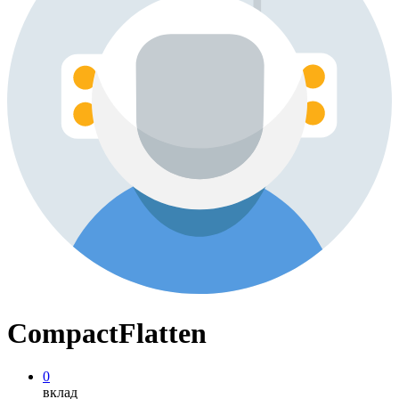
CompactFlatten
0
вклад