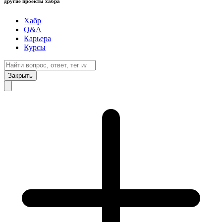
другие проекты хабра
Хабр
Q&A
Карьера
Курсы
Закрыть