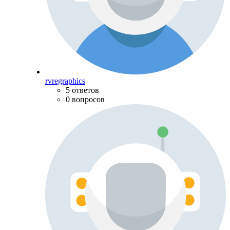
rvregraphics
5 ответов
0 вопросов