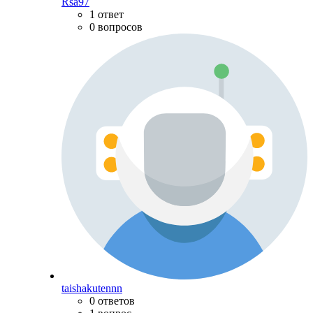
Rsa97
1 ответ
0 вопросов
taishakutennn
0 ответов