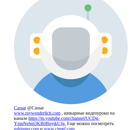
Cassar
@Cassar
www.raywenderlich.com
, шикарные видеоуроки на
канале
https://m.youtube.com/channel/UCDg-
YmnNehm3KB0BpytkUJg.
Еще можно посмотреть
nshipster.com
и
www.cimgf.com