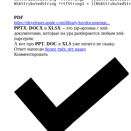
NSAttributedString *rtfString3 = [[NSAttributedStr
PDF
https://developer.apple.com/library/ios/documentat...
PPTX
,
DOCX
и
XLSX
-- это zip-архивы с xml-
документами, которые на ура разбираются любым xml-
парсером.
А вот про
PPT
,
DOC
и
XLS
уже ничего не скажу.
Ответ написан
более трёх лет назад
Комментировать