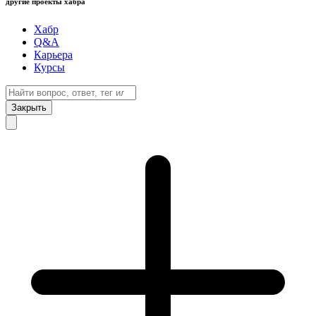
другие проекты хабра
Хабр
Q&A
Карьера
Курсы
Закрыть