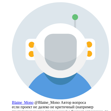
Blaine_Mono
@Blaine_Mono
Автор вопроса
если проект не далеко не критичный (например