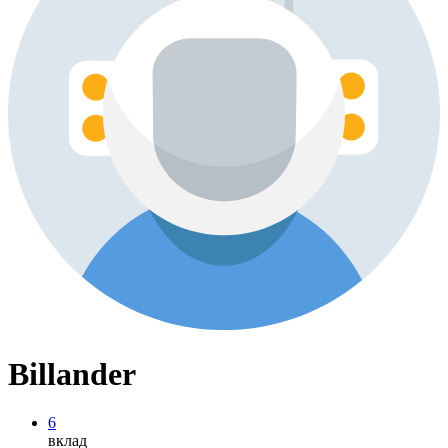
Billander
6
вклад