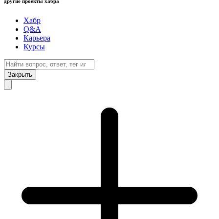
другие проекты хабра
Хабр
Q&A
Карьера
Курсы
Закрыть