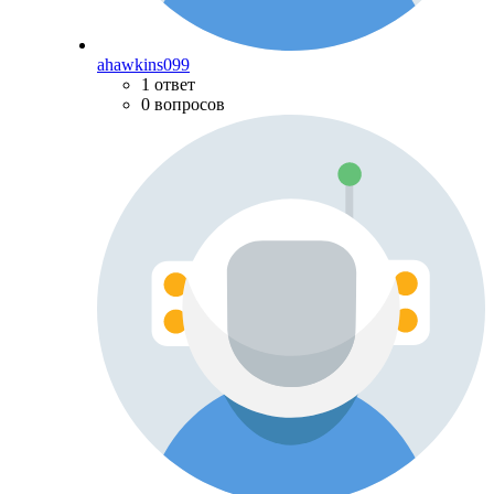
ahawkins099
1 ответ
0 вопросов