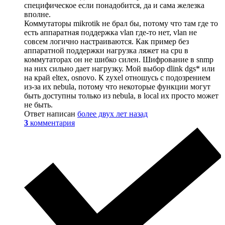
специфическое если понадобится, да и сама железка
вполне.
Коммутаторы mikrotik не брал бы, потому что там где то
есть аппаратная поддержка vlan где-то нет, vlan не
совсем логично настраиваются. Как пример без
аппаратной поддержки нагрузка ляжет на cpu в
коммутаторах он не шибко силен. Шифрование в snmp
на них сильно дает нагрузку. Мой выбор dlink dgs* или
на край eltex, osnovo. К zyxel отношусь с подозрением
из-за их nebula, потому что некоторые функции могут
быть доступны только из nebula, в local их просто может
не быть.
Ответ написан
более двух лет назад
3
комментария