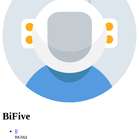
BiFive
0
вклад