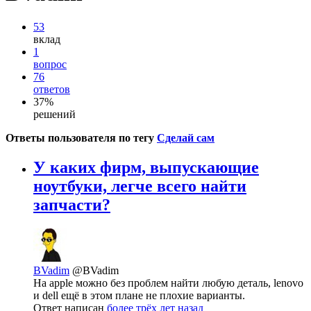
53
вклад
1
вопрос
76
ответов
37%
решений
Ответы пользователя по тегу
Сделай сам
У каких фирм, выпускающие
ноутбуки, легче всего найти
запчасти?
BVadim
@BVadim
На apple можно без проблем найти любую деталь, lenovo
и dell ещё в этом плане не плохие варианты.
Ответ написан
более трёх лет назад