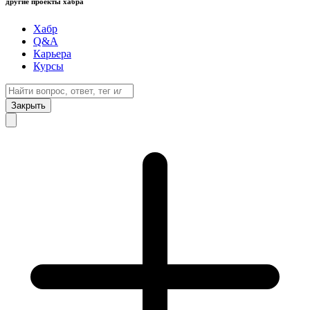
другие проекты хабра
Хабр
Q&A
Карьера
Курсы
Закрыть