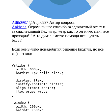
Atljh0987
@Atljh0987
Автор вопроса
Ankhena
, Огромнейшее спасибо за адекватный ответ и
за спасительный flex-wrap: wrap как-то он мимо меня все
проходил!!! А то думал вместо помощи все шутить
будут)
Если кому-либо понадобится решение (врятли, но все
же) вот код:
#slider {

  width: 600px;

  border: 1px solid black;

  display: flex;

  justify-content: center;

  align-items: center;

  flex-wrap: wrap;

}

.window {

  width: 200px;

  height: 150px;
