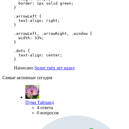
  border: 1px solid green;

}

.arrowLeft {

  text-align: right;

}

.arrowLeft, .arrowRight, .window {

  width: 33%;

}

.dots {

  text-align: center;

}
Написано
более трёх лет назад
Самые активные сегодня
Пума Тайланд
4 ответа
0 вопросов