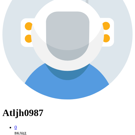
Atljh0987
0
вклад