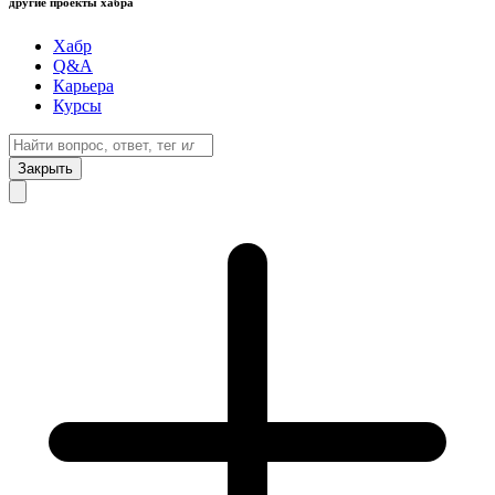
другие проекты хабра
Хабр
Q&A
Карьера
Курсы
Закрыть