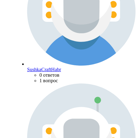
SushkaCraftHabr
0 ответов
1 вопрос