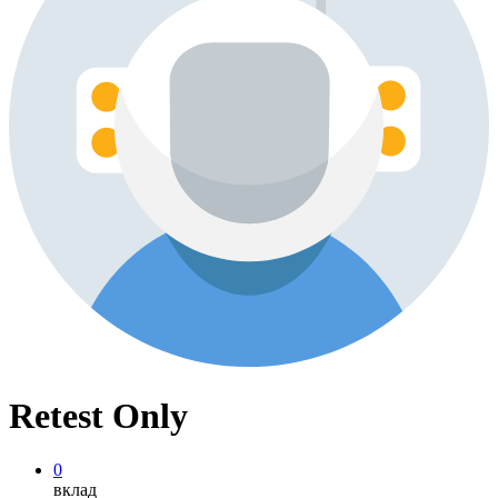
Retest Only
0
вклад