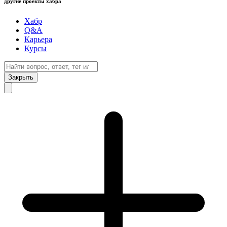
другие проекты хабра
Хабр
Q&A
Карьера
Курсы
Закрыть