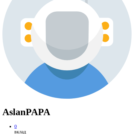
AslanPAPA
0
вклад