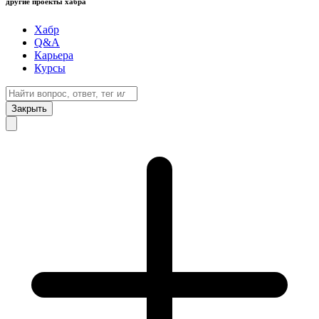
другие проекты хабра
Хабр
Q&A
Карьера
Курсы
Закрыть