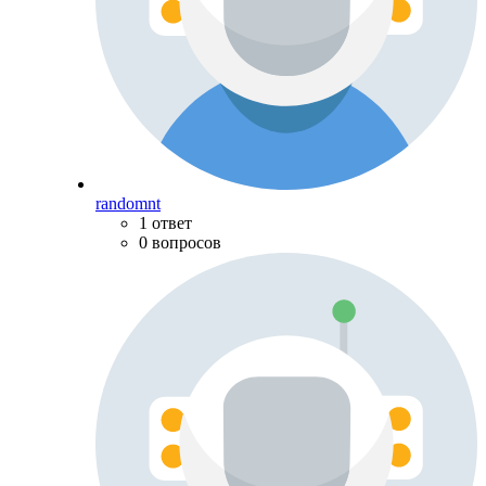
randomnt
1 ответ
0 вопросов