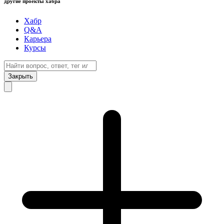
другие проекты хабра
Хабр
Q&A
Карьера
Курсы
Закрыть