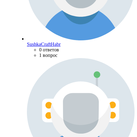
SushkaCraftHabr
0 ответов
1 вопрос