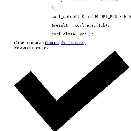
                    ]

                ];

                curl_setopt( $ch,CURLOPT_POSTFIELD
                $result = curl_exec($ch);

                curl_close( $ch );
Ответ написан
более трёх лет назад
Комментировать