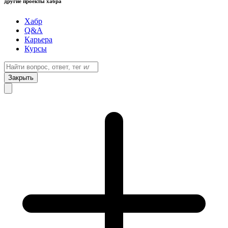
другие проекты хабра
Хабр
Q&A
Карьера
Курсы
Закрыть