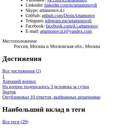
Linkedin:
linkedin.com/in/artamonovdi
Skype:
artamonov.d.i
GitHub:
github.com/DenisArtamonov
Telegram:
telegram.me/artamonovdi
Facebook:
facebook.com/d.i.artamonov
E-mail:
artamonov.d.i@yandex.com
Местоположение
Россия, Москва и Московская обл., Москва
Достижения
Все достижения (2)
1
Хороший вопрос
На вопрос подписалось 3 человека за сутки
Знаток
Опубликовал 10 ответов, выбранных решениями
Наибольший вклад в теги
Все теги (29)