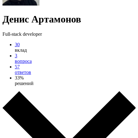
Денис Артамонов
Full-stack developer
30
вклад
3
вопроса
57
ответов
33%
решений