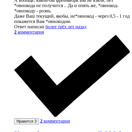
А вообще, какой-бы фреймворк Вы не взяли, без
*овнокода не получится .. Да и опять же, *овнокод-
*овнокоду - рознь.
Даже Ваш текущий, якобы, не*овнокод - через 0,5 - 1 год
покажется Вам *овнокодом.
Ответ написан
более трёх лет назад
2
комментария
2
комментария
Нравится
3