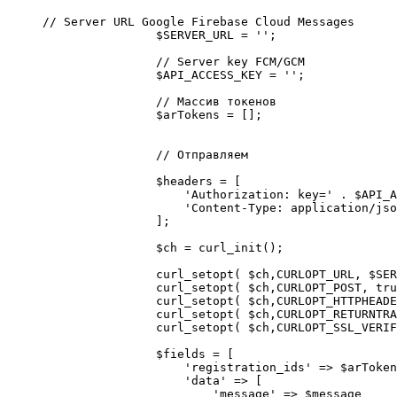
// Server URL Google Firebase Cloud Messages

                $SERVER_URL = '';

                // Server key FCM/GCM

                $API_ACCESS_KEY = '';

                // Массив токенов

                $arTokens = [];

                // Отправляем

                $headers = [

                    'Authorization: key=' . $API_A
                    'Content-Type: application/jso
                ];                

                $ch = curl_init();

                curl_setopt( $ch,CURLOPT_URL, $SER
                curl_setopt( $ch,CURLOPT_POST, tru
                curl_setopt( $ch,CURLOPT_HTTPHEADE
                curl_setopt( $ch,CURLOPT_RETURNTRA
                curl_setopt( $ch,CURLOPT_SSL_VERIF
                $fields = [

                    'registration_ids' => $arToken
                    'data' => [

                        'message' => $message
