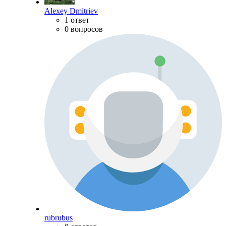
Alexey Dmitriev
1 ответ
0 вопросов
rubrubus