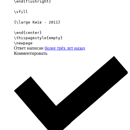
\end{flushright}
\vfill
{\large Київ - 2011}
\end{center}
\thispagestyle{empty}
\newpage
Ответ написан
более трёх лет назад
Комментировать