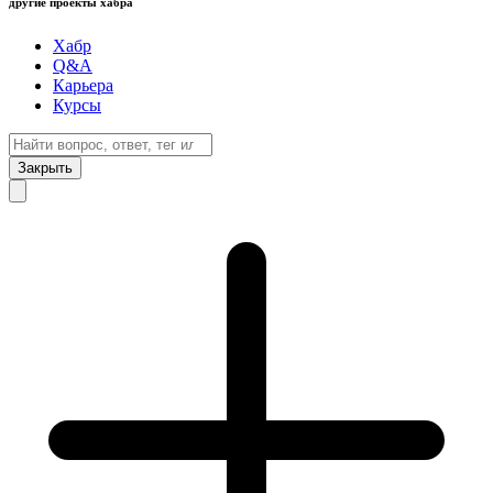
другие проекты хабра
Хабр
Q&A
Карьера
Курсы
Закрыть