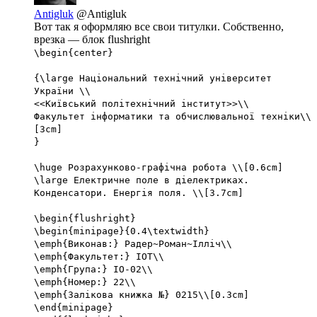
Antigluk
@Antigluk
Вот так я оформляю все свои титулки. Собственно,
врезка — блок flushright
\begin{center}
{\large Національний технічний університет
України \\
<<Київський політехнічний інститут>>\\
Факультет інформатики та обчислювальної техніки\\
[3cm]
}
\huge Розрахунково-графічна робота \\[0.6cm]
\large Електричне поле в діелектриках.
Конденсатори. Енергія поля. \\[3.7cm]
\begin{flushright}
\begin{minipage}{0.4\textwidth}
\emph{Виконав:} Радер~Роман~Ілліч\\
\emph{Факультет:} ІОТ\\
\emph{Група:} ІО-02\\
\emph{Номер:} 22\\
\emph{Залікова книжка №} 0215\\[0.3cm]
\end{minipage}