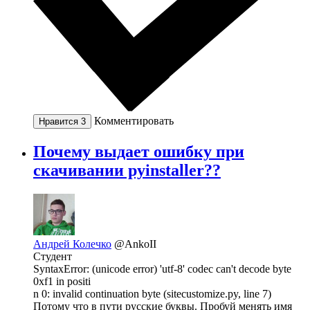
Комментировать
Нравится
3
Почему выдает ошибку при
скачивании pyinstaller??
Андрей Колечко
@AnkoII
Студент
SyntaxError: (unicode error) 'utf-8' codec can't decode byte
0xf1 in positi
n 0: invalid continuation byte (sitecustomize.py, line 7)
Потому что в пути русские буквы. Пробуй менять имя