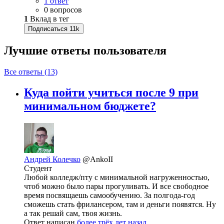
1 ответ
0 вопросов
1
Вклад в тег
Подписаться
11k
Лучшие ответы
пользователя
Все ответы (13)
Куда пойти учиться после 9 при
минимальном бюджете?
Андрей Колечко
@AnkoII
Студент
Любой колледж/пту с минимальной нагруженностью,
чтоб можно было пары прогуливать. И все свободное
время посвящаешь самообучению. За полгода-год
сможешь стать фрилансером, там и деньги появятся. Ну
а так решай сам, твоя жизнь.
Ответ написан
более трёх лет назад