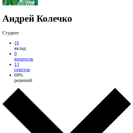
Андрей Колечко
Студент
16
вклад
9
вопросов
13
ответов
69%
решений