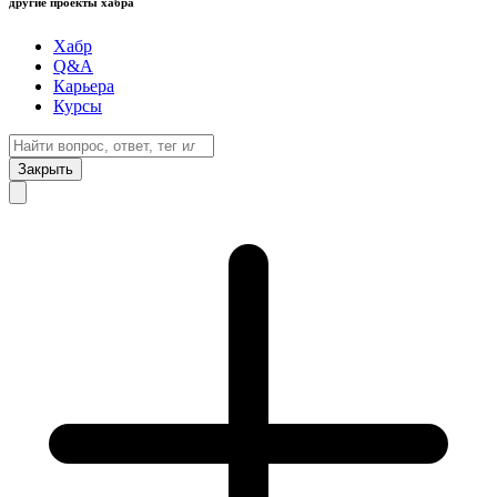
другие проекты хабра
Хабр
Q&A
Карьера
Курсы
Закрыть