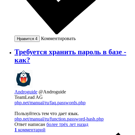
Комментировать
Нравится
4
Требуется хранить пароль в базе -
как?
Androguide
@Androguide
TeamLead AG
php.net/manual/ru/faq.passwords.php
Пользуйтесь тем что дает язык.
php.net/manual/ru/function.password-hash.php
Ответ написан
более трёх лет назад
1
комментарий