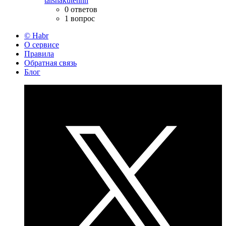
taishakutennn
0 ответов
1 вопрос
© Habr
О сервисе
Правила
Обратная связь
Блог