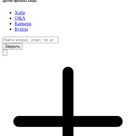
другие проекты хабра
Хабр
Q&A
Карьера
Курсы
Закрыть