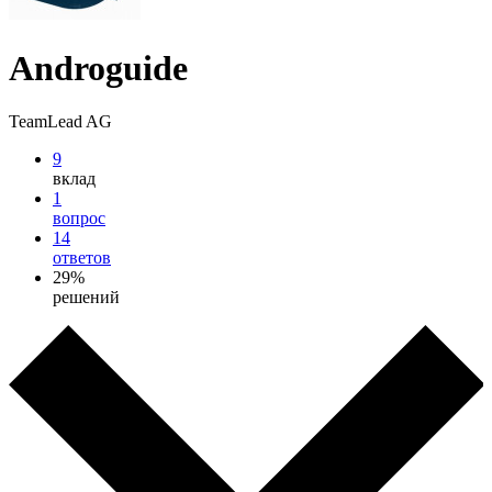
Androguide
TeamLead AG
9
вклад
1
вопрос
14
ответов
29%
решений