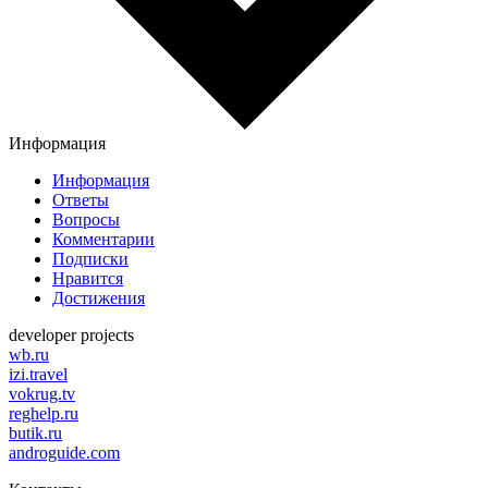
Информация
Информация
Ответы
Вопросы
Комментарии
Подписки
Нравится
Достижения
developer projects
wb.ru
izi.travel
vokrug.tv
reghelp.ru
butik.ru
androguide.com