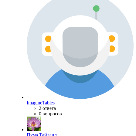
ImagineTables
2 ответа
0 вопросов
Пума Тайланд