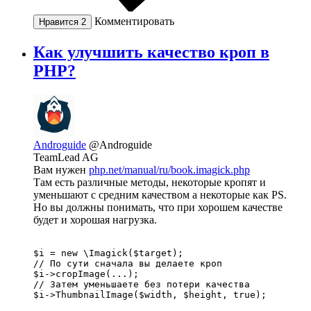
Комментировать
Нравится
2
Как улучшить качество кроп в
PHP?
Androguide
@Androguide
TeamLead AG
Вам нужен
php.net/manual/ru/book.imagick.php
Там есть различные методы, некоторые кропят и
уменьшают с средним качеством а некоторые как PS.
Но вы должны понимать, что при хорошем качестве
будет и хорошая нагрузка.
$i = new \Imagick($target);

// По сути сначала вы делаете кроп 

$i->cropImage(...);

// Затем уменьшаете без потери качества

$i->ThumbnailImage($width, $height, true);