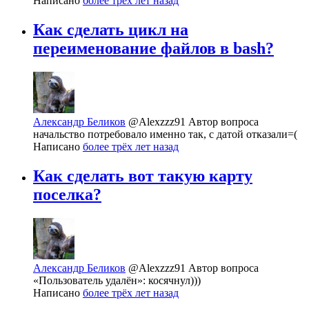
Написано
более трёх лет назад
Как сделать цикл на
переименование файлов в bash?
Александр Беликов
@Alexzzz91
Автор вопроса
начальство потребовало именно так, с датой отказали=(
Написано
более трёх лет назад
Как сделать вот такую карту
поселка?
Александр Беликов
@Alexzzz91
Автор вопроса
«Пользователь удалён»: косячнул)))
Написано
более трёх лет назад