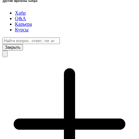
другие проекты хабра
Хабр
Q&A
Карьера
Курсы
Закрыть