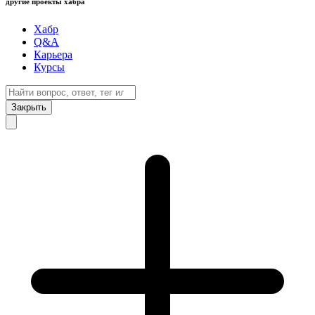
другие проекты хабра
Хабр
Q&A
Карьера
Курсы
Закрыть