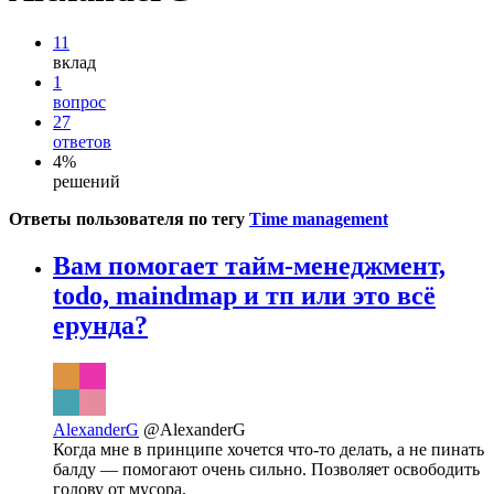
11
вклад
1
вопрос
27
ответов
4%
решений
Ответы пользователя по тегу
Time management
Вам помогает тайм-менеджмент,
todo, maindmap и тп или это всё
ерунда?
AlexanderG
@AlexanderG
Когда мне в принципе хочется что-то делать, а не пинать
балду — помогают очень сильно. Позволяет освободить
голову от мусора.