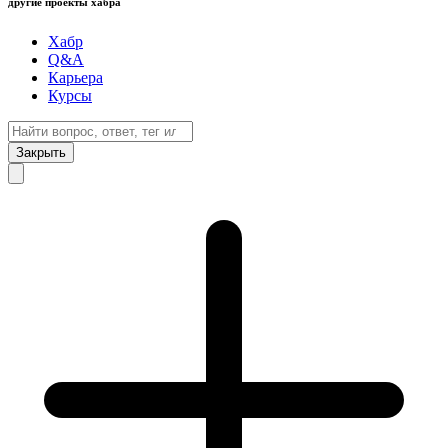
другие проекты хабра
Хабр
Q&A
Карьера
Курсы
Закрыть