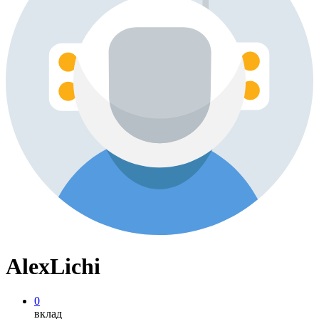
AlexLichi
0
вклад