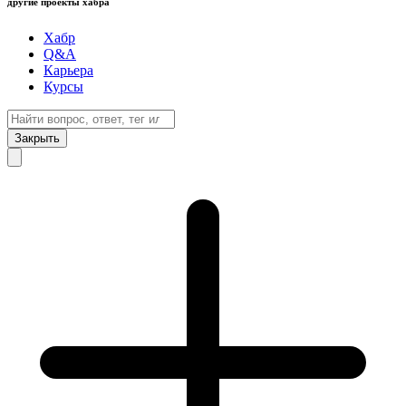
другие проекты хабра
Хабр
Q&A
Карьера
Курсы
Закрыть