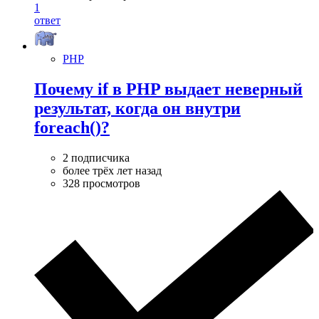
1
ответ
PHP
Почему if в PHP выдает неверный
результат, когда он внутри
foreach()?
2 подписчика
более трёх лет назад
328 просмотров