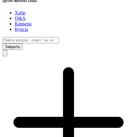
другие проекты хабра
Хабр
Q&A
Карьера
Курсы
Закрыть