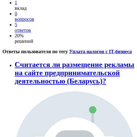
1
вклад
0
вопросов
5
ответов
20%
решений
Ответы пользователя по тегу
Уплата налогов с IT-бизнеса
Считается ли размещение рекламы
на сайте предпринимательской
деятельностью (Беларусь)?