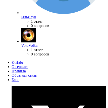
Илья лук
1 ответ
0 вопросов
VoidVolker
1 ответ
0 вопросов
© Habr
О сервисе
Правила
Обратная связь
Блог