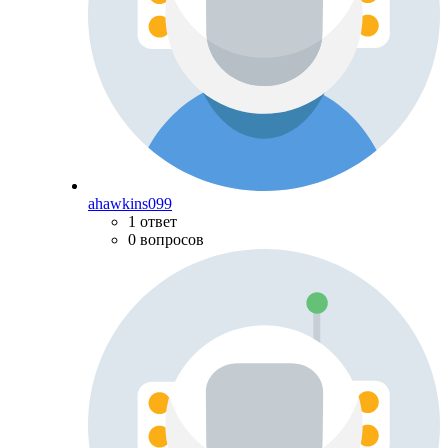
ahawkins099
1 ответ
0 вопросов