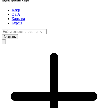
другие проекты хабра
Хабр
Q&A
Карьера
Курсы
Закрыть