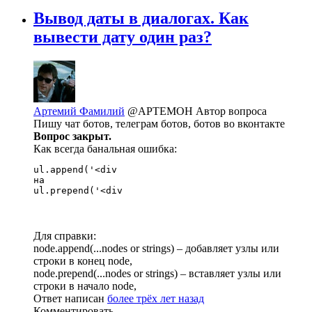
Вывод даты в диалогах. Как
вывести дату один раз?
Артемий Фамилий
@APTEMOH
Автор вопроса
Пишу чат ботов, телеграм ботов, ботов во вконтакте
Вопрос закрыт.
Как всегда банальная ошибка:
ul.append('<div

на

ul.prepend('<div
Для справки:
node.append(...nodes or strings) – добавляет узлы или
строки в конец node,
node.prepend(...nodes or strings) – вставляет узлы или
строки в начало node,
Ответ написан
более трёх лет назад
Комментировать