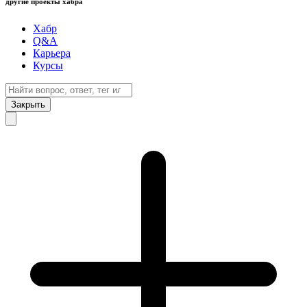
другие проекты хабра
Хабр
Q&A
Карьера
Курсы
Закрыть