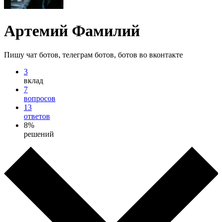
Артемий Фамилий
Пишу чат ботов, телеграм ботов, ботов во вконтакте
3
вклад
7
вопросов
13
ответов
8%
решений