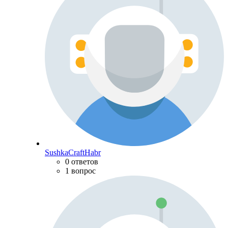
SushkaCraftHabr
0 ответов
1 вопрос