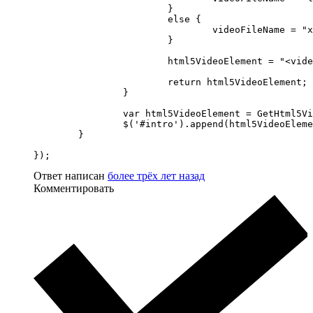
			}

			else {

				videoFileName = "x-large";

			}

			html5VideoElement = "<video autoplay src=\"video/" 

								+ videoFileName + ".mp4\" loop>
			return html5VideoElement;

		}

		var html5VideoElement = GetHtml5VideoElementByWidth(windowWidth);

		$('#intro').append(html5VideoElement);

	}

});
Ответ написан
более трёх лет назад
Комментировать