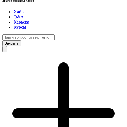
другие проекты хабра
Хабр
Q&A
Карьера
Курсы
Закрыть