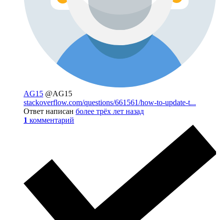
AG15
@AG15
stackoverflow.com/questions/661561/how-to-update-t...
Ответ написан
более трёх лет назад
1
комментарий