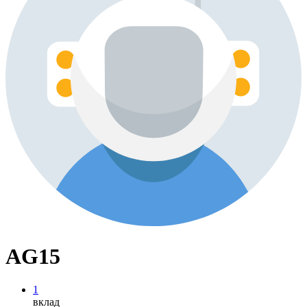
AG15
1
вклад