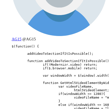
AG15
@AG15
$(function() {

	addVideoToSectionIfItIsPossible();

	function addVideoToSectionIfItIsPossible(){

		if(!Modernizr.video) return;

		if($.browser.mobile) return;

		var windowWidth = $(window).width();

		function GetHtml5VideoElementByWidth(windowWidth){

			var videoFileName,

				html5VideoElement;

			if(windowWidth <= 1280){

				videoFileName = "medium";

			}

			else if(windowWidth <= 1600){

				videoFileName = "large";
