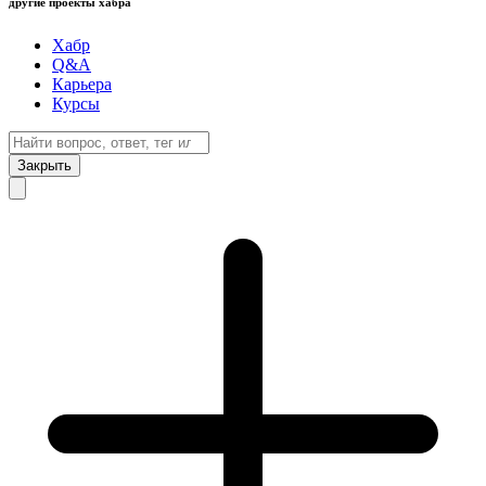
другие проекты хабра
Хабр
Q&A
Карьера
Курсы
Закрыть