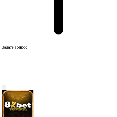
Задать вопрос