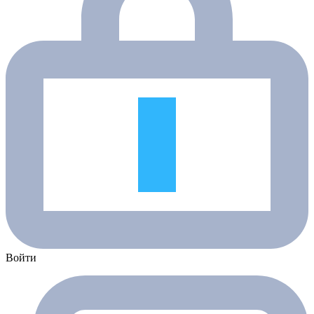
Войти