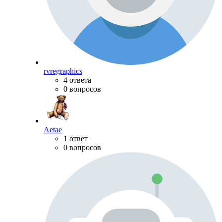
rvregraphics
4 ответа
0 вопросов
Aetae
1 ответ
0 вопросов