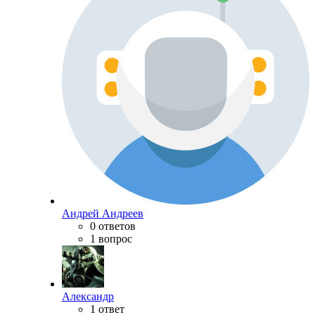
Андрей Андреев
0 ответов
1 вопрос
Александр
1 ответ