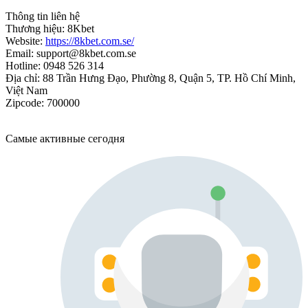
Thông tin liên hệ
Thương hiệu: 8Kbet
Website:
https://8kbet.com.se/
Email: support@8kbet.com.se
Hotline: 0948 526 314
Địa chỉ: 88 Trần Hưng Đạo, Phường 8, Quận 5, TP. Hồ Chí Minh,
Việt Nam
Zipcode: 700000
Самые активные сегодня