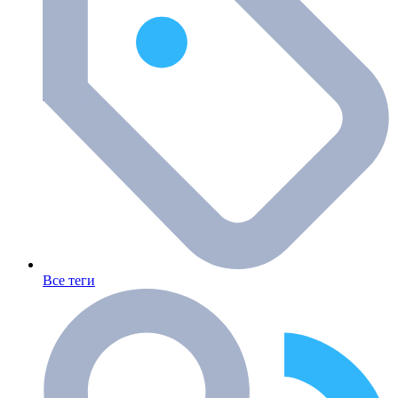
Все теги