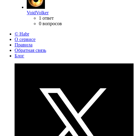
VoidVolker
1 ответ
0 вопросов
© Habr
О сервисе
Правила
Обратная связь
Блог