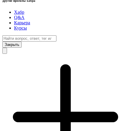
другие проекты хабра
Хабр
Q&A
Карьера
Курсы
Закрыть