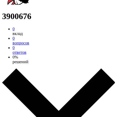
3900676
0
вклад
0
вопросов
0
ответов
0%
решений