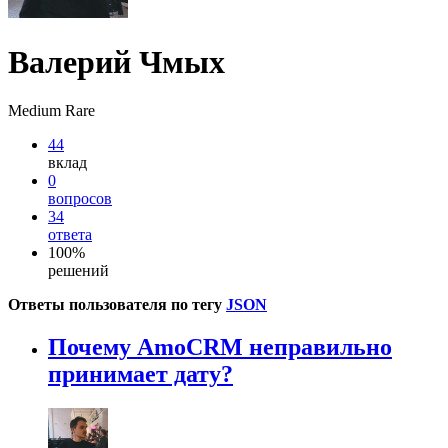
Валерий Чмых
Medium Rare
44
вклад
0
вопросов
34
ответа
100%
решений
Ответы пользователя по тегу
JSON
Почему AmoCRM неправильно
принимает дату?