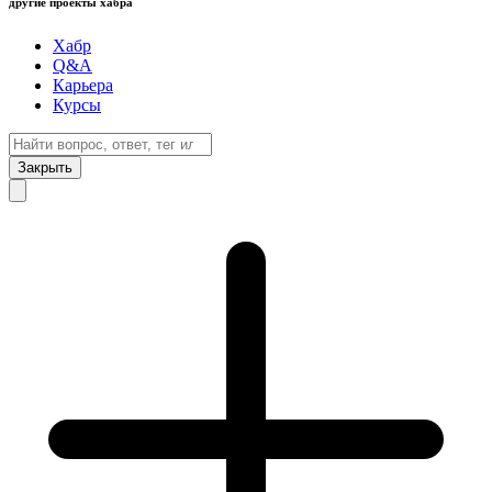
другие проекты хабра
Хабр
Q&A
Карьера
Курсы
Закрыть