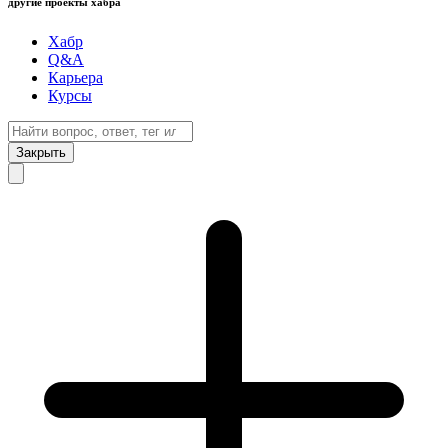
другие проекты хабра
Хабр
Q&A
Карьера
Курсы
Закрыть