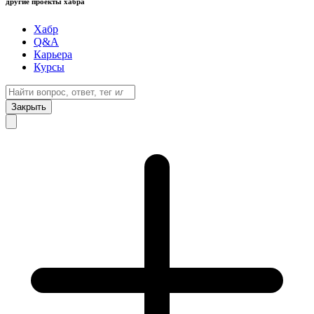
другие проекты хабра
Хабр
Q&A
Карьера
Курсы
Закрыть