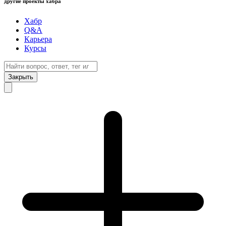
другие проекты хабра
Хабр
Q&A
Карьера
Курсы
Закрыть