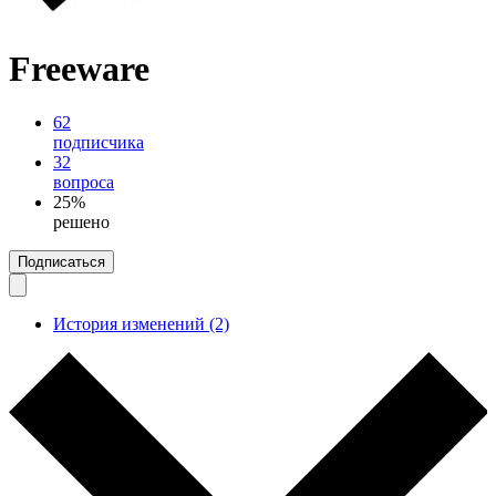
Freeware
62
подписчика
32
вопроса
25%
решено
Подписаться
История изменений (2)