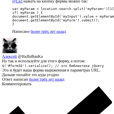
@Lici
нажать на кнопку формы можно так:
var myParam = location.search.split('myParam=')[1]
if( myParam ) {

document.getElementById('myInput').value = myParam
document.getElementById('myForm').submit();

}
Написано
более трёх лет назад
Алексей
@HaJIuBauKa
Ну так и используйте для этого форму, а потом:
$('#formID').serialize(); // это библиотека jQuery
Это и будет ваша форма выраженная в параметрах URL.
Дальше пихайте это куда угодно
Ответ написан
более трёх лет назад
Комментировать