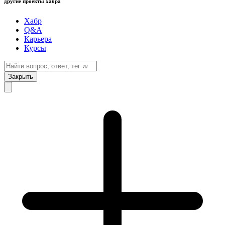
другие проекты хабра
Хабр
Q&A
Карьера
Курсы
Закрыть