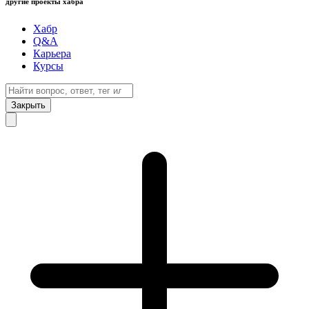
другие проекты хабра
Хабр
Q&A
Карьера
Курсы
Закрыть