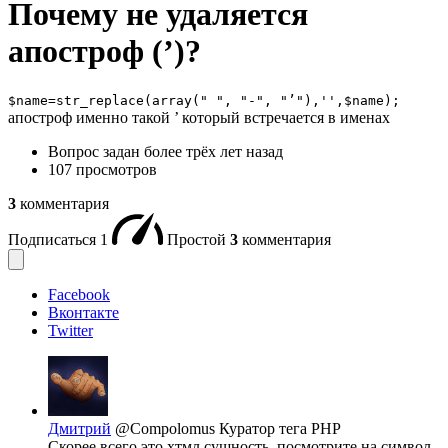
Почему не удаляется
апостроф (’)?
$name=str_replace(array(" ", "-", "’"),'',$name);
апостроф именно такой ’ который встречается в именах
Вопрос задан
более трёх лет назад
107 просмотров
3
комментария
Подписаться
1
Простой
3
комментария
Facebook
Вконтакте
Twitter
Дмитрий
@Compolomus
Куратор тега PHP
Скорее всего это хтмл сущность, посмотрите на символ