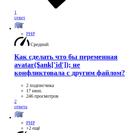
1
ответ
PHP
Средний
Как сделать что бы переменная
avatar($ank['id']); не
конфликтовала с другим файлом?
2 подписчика
17 июн.
246 просмотров
2
ответа
PHP
+2 ещё