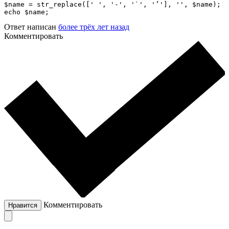
$name = str_replace([' ', '-', '`', '’'], '', $name);

echo $name;
Ответ написан
более трёх лет назад
Комментировать
Комментировать
Нравится