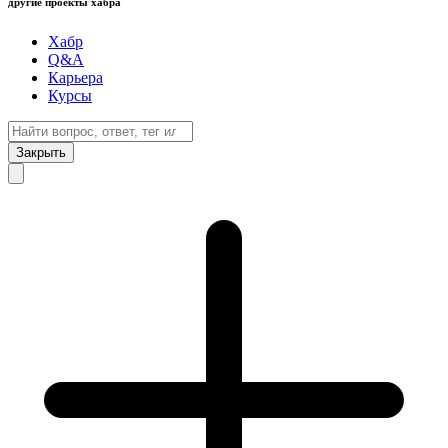
другие проекты хабра
Хабр
Q&A
Карьера
Курсы
Закрыть