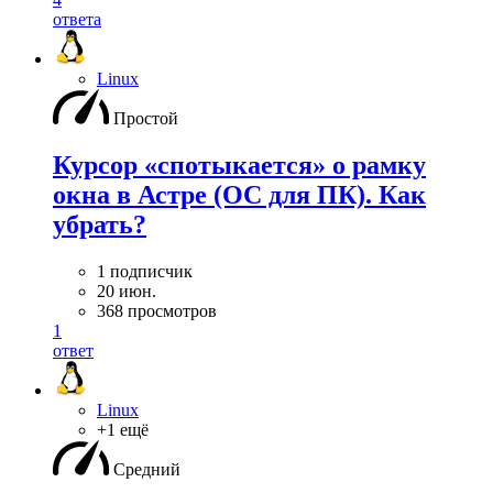
ответа
Linux
Простой
Курсор «спотыкается» о рамку
окна в Астре (ОС для ПК). Как
убрать?
1 подписчик
20 июн.
368 просмотров
1
ответ
Linux
+1 ещё
Средний