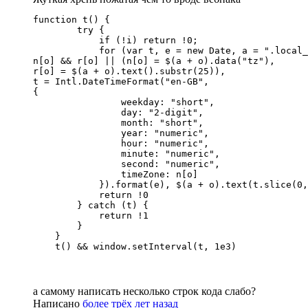
function t() {

        try {

            if (!i) return !0;

            for (var t, e = new Date, a = ".local_
n[o] && r[o] || (n[o] = $(a + o).data("tz"), 

r[o] = $(a + o).text().substr(25)), 

t = Intl.DateTimeFormat("en-GB", 

{

                weekday: "short",

                day: "2-digit",

                month: "short",

                year: "numeric",

                hour: "numeric",

                minute: "numeric",

                second: "numeric",

                timeZone: n[o]

            }).format(e), $(a + o).text(t.slice(0,
            return !0

        } catch (t) {

            return !1

        }

    }

    t() && window.setInterval(t, 1e3)
а самому написать несколько строк кода слабо?
Написано
более трёх лет назад