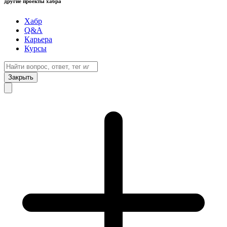
другие проекты хабра
Хабр
Q&A
Карьера
Курсы
Закрыть