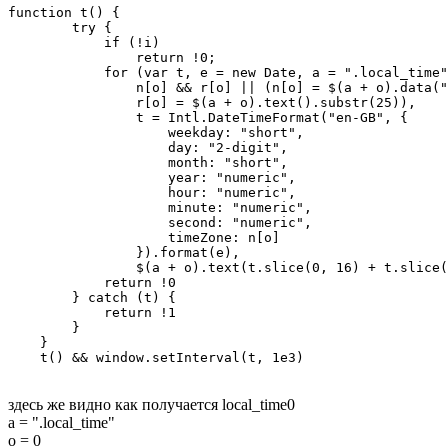
function t() {

        try {

            if (!i)

                return !0;

            for (var t, e = new Date, a = ".local_time"
                n[o] && r[o] || (n[o] = $(a + o).data("
                r[o] = $(a + o).text().substr(25)),

                t = Intl.DateTimeFormat("en-GB", {

                    weekday: "short",

                    day: "2-digit",

                    month: "short",

                    year: "numeric",

                    hour: "numeric",

                    minute: "numeric",

                    second: "numeric",

                    timeZone: n[o]

                }).format(e),

                $(a + o).text(t.slice(0, 16) + t.slice(
            return !0

        } catch (t) {

            return !1

        }

    }

    t() && window.setInterval(t, 1e3)
здесь же видно как получается local_time0
a = ".local_time"
o = 0