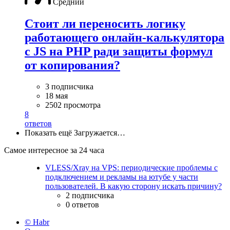
Средний
Стоит ли переносить логику
работающего онлайн-калькулятора
с JS на PHP ради защиты формул
от копирования?
3 подписчика
18 мая
2502 просмотра
8
ответов
Показать ещё
Загружается…
Самое интересное за 24 часа
VLESS/Xray на VPS: периодические проблемы с
подключением и рекламы на ютубе у части
пользователей. В какую сторону искать причину?
2 подписчика
0 ответов
© Habr