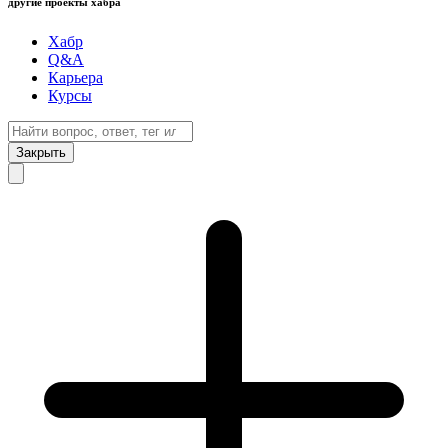
другие проекты хабра
Хабр
Q&A
Карьера
Курсы
Закрыть