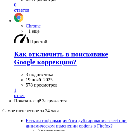
0
ответов
Chrome
+1 ещё
Простой
Как отключить в поисковике
Google коррекцию?
3 подписчика
19 нояб. 2025
578 просмотров
1
ответ
Показать ещё
Загружается…
Самое интересное за 24 часа
Есть ли информация бага дублирования select при
динамическом изменении options в Firefox?