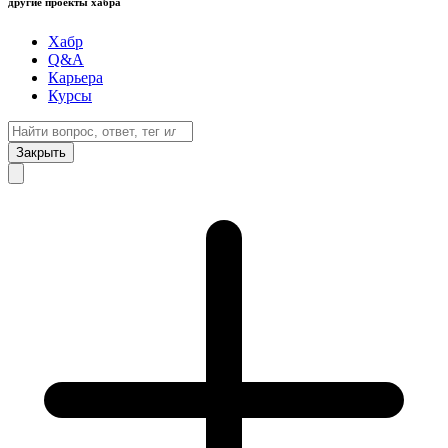
другие проекты хабра
Хабр
Q&A
Карьера
Курсы
Закрыть