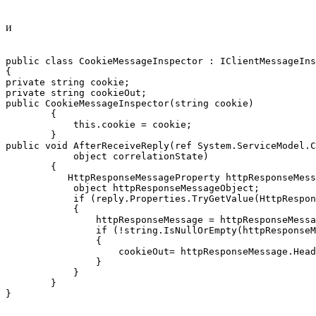
и
public class CookieMessageInspector : IClientMessageIns
{

private string cookie;

private string cookieOut;

public CookieMessageInspector(string cookie)

        {

            this.cookie = cookie;

        }

public void AfterReceiveReply(ref System.ServiceModel.C
            object correlationState)

        {

           HttpResponseMessageProperty httpResponseMess
            object httpResponseMessageObject;

            if (reply.Properties.TryGetValue(HttpRespon
            {

                httpResponseMessage = httpResponseMessa
                if (!string.IsNullOrEmpty(httpResponseM
                {

                    cookieOut= httpResponseMessage.Head
                }

            }

        }

}