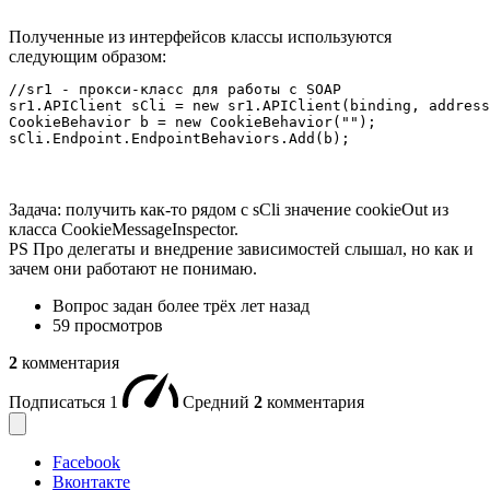
Полученные из интерфейсов классы используются
следующим образом:
//sr1 - прокси-класс для работы с SOAP

sr1.APIClient sCli = new sr1.APIClient(binding, address
CookieBehavior b = new CookieBehavior("");

sCli.Endpoint.EndpointBehaviors.Add(b);
Задача: получить как-то рядом с sCli значение cookieOut из
класса CookieMessageInspector.
PS Про делегаты и внедрение зависимостей слышал, но как и
зачем они работают не понимаю.
Вопрос задан
более трёх лет назад
59 просмотров
2
комментария
Подписаться
1
Средний
2
комментария
Facebook
Вконтакте