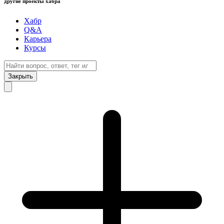
другие проекты хабра
Хабр
Q&A
Карьера
Курсы
Закрыть