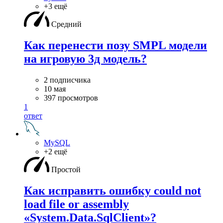
+3 ещё
Средний
Как перенести позу SMPL модели
на игровую 3д модель?
2 подписчика
10 мая
397 просмотров
1
ответ
MySQL
+2 ещё
Простой
Как исправить ошибку could not
load file or assembly
«System.Data.SqlClient»?