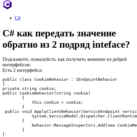
C#
C# как передать значение
обратно из 2 подряд inteface?
Подскажите, пожалуйста, как получить значение из дебрей
интерфейсов:
Есть 2 интерфейса:
public class CookieBehavior : IEndpointBehavior

{

private string cookie;

public CookieBehavior(string cookie)

        {

            this.cookie = cookie;

        }

 public void ApplyClientBehavior(ServiceEndpoint servic
            System.ServiceModel.Dispatcher.ClientRuntim
        {

            behavior.MessageInspectors.Add(new CookieMe
        }

}