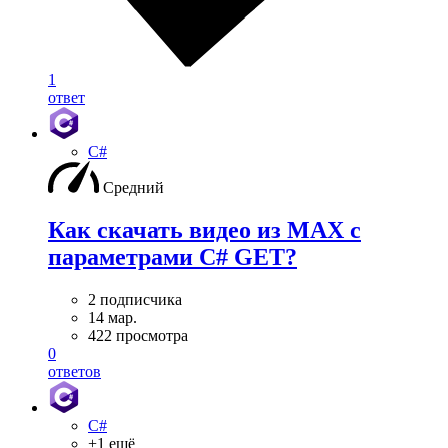
1
ответ
C#
Средний
Как скачать видео из MAX с
параметрами C# GET?
2 подписчика
14 мар.
422 просмотра
0
ответов
C#
+1 ещё