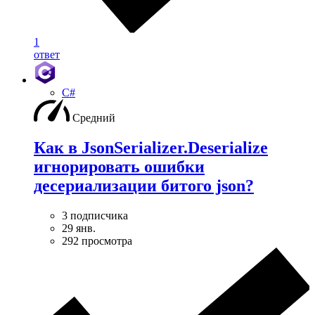
1
ответ
C#
Средний
Как в JsonSerializer.Deserialize
игнорировать ошибки
десериализации битого json?
3 подписчика
29 янв.
292 просмотра