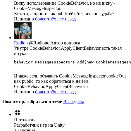
Вижу использование CookieBehavior, но не вижу -
CookieMessageInspector.
Кстати, а просто как public её объявить не судьба?
Написано
более трёх лет назад
Rodion
@Rodionc
Автор вопроса
Унутре CookieBehavior.ApplyClientBehavior есть такая
штука:
behavior.MessageInspectors.Add(new CookieMessageIn
И даже если объявить CookieMessageInspector.cookieOut
как public, то как обратиться к ней из
CookieBehavior.ApplyClientBehavior ?
Написано
более трёх лет назад
Помогут разобраться в теме
Все курсы
Нетология
Разработчик игр на Unity
13 месяцев