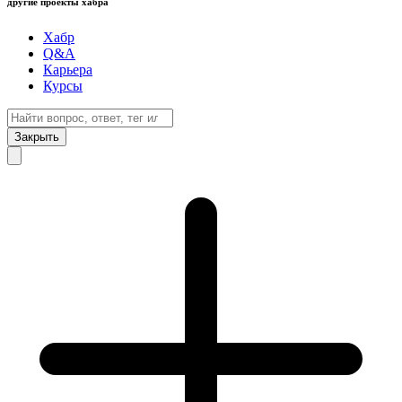
другие проекты хабра
Хабр
Q&A
Карьера
Курсы
Закрыть