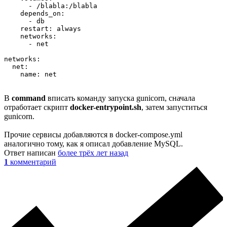
      - /blabla:/blabla

    depends_on:

      - db

    restart: always

    networks:

      - net

networks:

  net:

    name: net
В
command
вписать команду запуска gunicorn, сначала
отработает скрипт
docker-entrypoint.sh
, затем запуститься
gunicorn.
Прочие сервисы добавляются в docker-compose.yml
аналогично тому, как я описал добавление MySQL.
Ответ написан
более трёх лет назад
1
комментарий