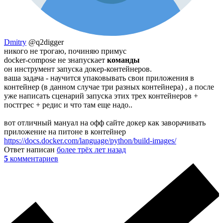
Dmitry
@q2digger
никого не трогаю, починяю примус
docker-compose не знапускает
команды
он инструмент запуска докер-контейнеров.
ваша задача - научится упаковывать свои приложения в
контейнер (в данном случае три разных контейнера) , а после
уже написать сценарий запуска этих трех контейнеров +
постгрес + редис и что там еще надо..
вот отличный мануал на офф сайте докер как заворачивать
приложение на питоне в контейнер
https://docs.docker.com/language/python/build-images/
Ответ написан
более трёх лет назад
5
комментариев