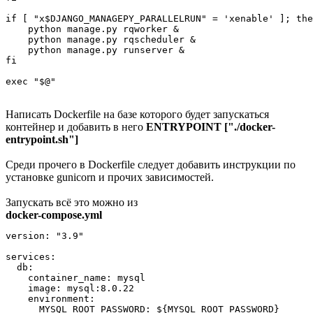
if [ "x$DJANGO_MANAGEPY_PARALLELRUN" = 'xenable' ]; the
    python manage.py rqworker &

    python manage.py rqscheduler &

    python manage.py runserver &

fi

exec "$@"
Написать Dockerfile на базе которого будет запускаться
контейнер и добавить в него
ENTRYPOINT ["./docker-
entrypoint.sh"]
Среди прочего в Dockerfile следует добавить инструкции по
установке gunicorn и прочих зависимостей.
Запускать всё это можно из
docker-compose.yml
version: "3.9"

services:

  db:

    container_name: mysql

    image: mysql:8.0.22

    environment:

      MYSQL_ROOT_PASSWORD: ${MYSQL_ROOT_PASSWORD}
