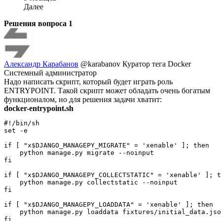
Далее
Решения вопроса
1
Александр Карабанов
@karabanov
Куратор тега Docker
Системный администратор
Надо написать скрипт, который будет играть роль
ENTRYPOINT. Такой скрипт может обладать очень богатым
функционалом, но для решения задачи хватит:
docker-entrypoint.sh
#!/bin/sh

set -e

if [ "x$DJANGO_MANAGEPY_MIGRATE" = 'xenable' ]; then

    python manage.py migrate --noinput

fi

if [ "x$DJANGO_MANAGEPY_COLLECTSTATIC" = 'xenable' ]; t
    python manage.py collectstatic --noinput

fi

if [ "x$DJANGO_MANAGEPY_LOADDATA" = 'xenable' ]; then

    python manage.py loaddata fixtures/initial_data.jso
fi
