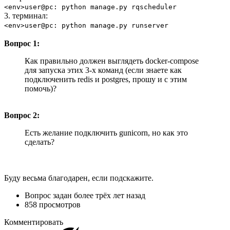
<env>user@pc: python manage.py rqscheduler
3. терминал:
<env>user@pc: python manage.py runserver
Вопрос 1:
Как правильно должен выглядеть docker-compose
для запуска этих 3-х команд (если знаете как
подключенить redis и postgres, прошу и с этим
помочь)?
Вопрос 2:
Есть желание подключить gunicorn, но как это
сделать?
Буду весьма благодарен, если подскажите.
Вопрос задан
более трёх лет назад
858 просмотров
Комментировать