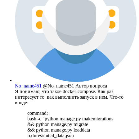
No_name451
@No_name451
Автор вопроса
Я понимаю, что такое docker-compose. Как раз
интересует то, как выполнить запуск в нем. Что-то
вроде:
command:
bash -c "python manage.py makemigrations
&& python manage.py migrate
&& python manage.py loaddata
fixtures/initial_data.json