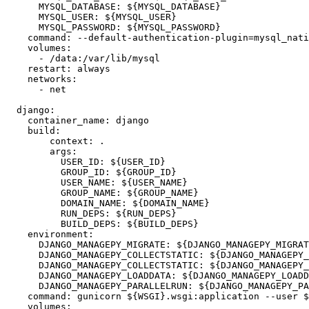
      MYSQL_DATABASE: ${MYSQL_DATABASE}

      MYSQL_USER: ${MYSQL_USER}

      MYSQL_PASSWORD: ${MYSQL_PASSWORD}

    command: --default-authentication-plugin=mysql_nati
    volumes:

      - /data:/var/lib/mysql

    restart: always

    networks:

      - net

  django:

    container_name: django

    build:

        context: .

        args:

          USER_ID: ${USER_ID}

          GROUP_ID: ${GROUP_ID}

          USER_NAME: ${USER_NAME}

          GROUP_NAME: ${GROUP_NAME}

          DOMAIN_NAME: ${DOMAIN_NAME}

          RUN_DEPS: ${RUN_DEPS}

          BUILD_DEPS: ${BUILD_DEPS} 

    environment:

      DJANGO_MANAGEPY_MIGRATE: ${DJANGO_MANAGEPY_MIGRAT
      DJANGO_MANAGEPY_COLLECTSTATIC: ${DJANGO_MANAGEPY_
      DJANGO_MANAGEPY_COLLECTSTATIC: ${DJANGO_MANAGEPY_
      DJANGO_MANAGEPY_LOADDATA: ${DJANGO_MANAGEPY_LOADD
      DJANGO_MANAGEPY_PARALLELRUN: ${DJANGO_MANAGEPY_PA
    command: gunicorn ${WSGI}.wsgi:application --user $
    volumes:
