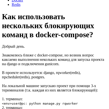
Docker
Redis
Как использовать
нескольких блокирующих
команд в docker-compose?
Добрый день.
Знакомлюсь ближе с docker-compose, но возник вопрос
каксаемо выполнения некольких команд для запуска проекта
на django и подключения gunicorn.
В проекте используется: django, rqworker(redis),
rqscheduler(redis), postgres.
На локальной машине запускаю проект при помощи 3-х
териминалов (т.к. каждая из них является блокирующей):
1. терминал:
<env>user@pc: python manage.py rqworker
2. терминал: