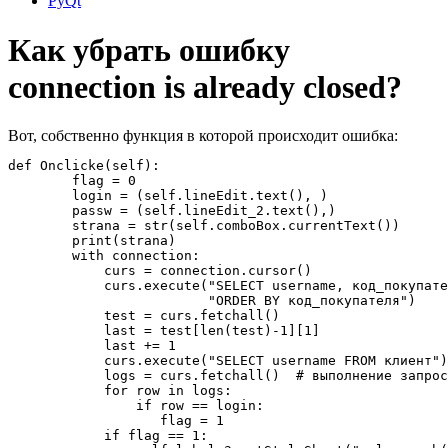
PyQt
Как убрать ошибку
connection is already closed?
Вот, собственно функция в которой происходит ошибка:
def Onclicke(self):

        flag = 0

        login = (self.lineEdit.text(), )

        passw = (self.lineEdit_2.text(),)

        strana = str(self.comboBox.currentText())

        print(strana)

        with connection:

            curs = connection.cursor()

            curs.execute("SELECT username, код_покупате
                         "ORDER BY код_покупателя")

            test = curs.fetchall()

            last = test[len(test)-1][1]

            last += 1

            curs.execute("SELECT username FROM клиент")

            logs = curs.fetchall()  # выполнение запрос
            for row in logs:

                if row == login:

                   flag = 1

            if flag == 1:
