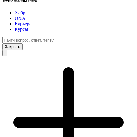
другие проекты хабра
Хабр
Q&A
Карьера
Курсы
Закрыть