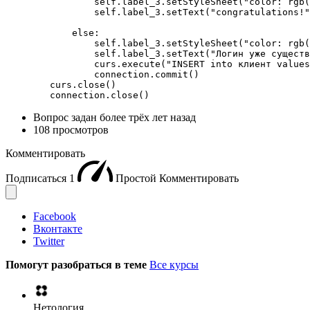
                self.label_3.setStyleSheet("color: rgb(
                self.label_3.setText("congratulations!"
            else:

                self.label_3.setStyleSheet("color: rgb(
                self.label_3.setText("Логин уже существ
                curs.execute("INSERT into клиент values
                connection.commit()

        curs.close()

        connection.close()
Вопрос задан
более трёх лет назад
108 просмотров
Комментировать
Подписаться
1
Простой
Комментировать
Facebook
Вконтакте
Twitter
Помогут разобраться в теме
Все курсы
Нетология