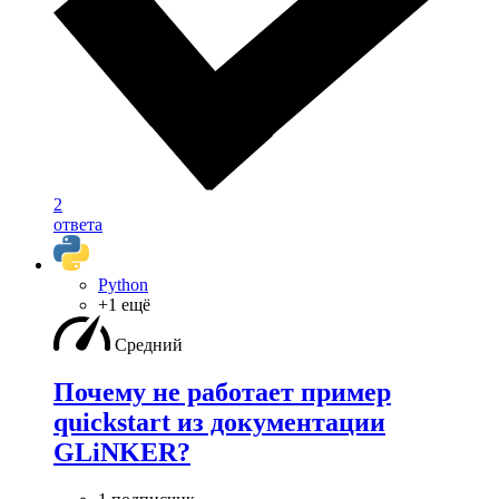
2
ответа
Python
+1 ещё
Средний
Почему не работает пример
quickstart из документации
GLiNKER?