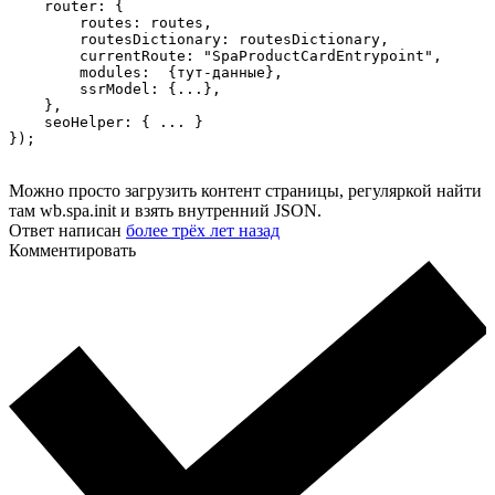
    router: {

        routes: routes,

        routesDictionary: routesDictionary,

        currentRoute: "SpaProductCardEntrypoint",

        modules:  {тут-данные},

        ssrModel: {...},

    },

    seoHelper: { ... }

});
Можно просто загрузить контент страницы, регуляркой найти
там wb.spa.init и взять внутренний JSON.
Ответ написан
более трёх лет назад
Комментировать