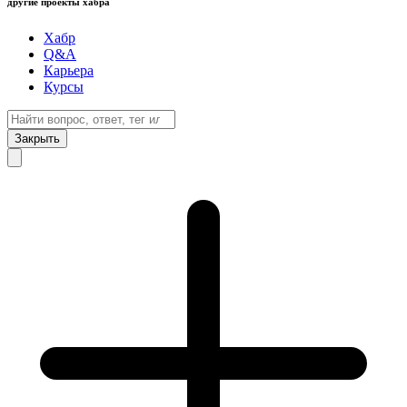
другие проекты хабра
Хабр
Q&A
Карьера
Курсы
Закрыть