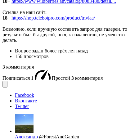
18+
https://www.wildberries.am/catalog/8083488/detail....
Ссылка на наш сайт:
18+
https://shop.telebotpro.com/product/triviaa/
Возможно, если вручную составить запрос для галереи, то
результат был бы другой, но я, к сожалению, не умею это
делать.
Вопрос задан
более трёх лет назад
156 просмотров
3
комментария
Подписаться
1
Простой
3
комментария
Facebook
Вконтакте
Twitter
Александр
@ForestAndGarden