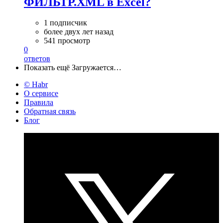
ФИЛЬТР.XML в Excel?
1 подписчик
более двух лет назад
541 просмотр
0
ответов
Показать ещё
Загружается…
© Habr
О сервисе
Правила
Обратная связь
Блог