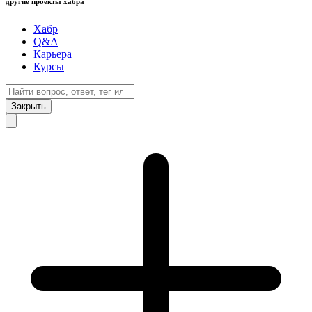
другие проекты хабра
Хабр
Q&A
Карьера
Курсы
Закрыть