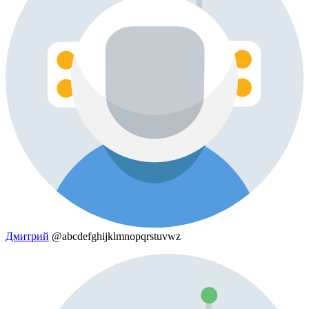
Дмитрий
@abcdefghijklmnopqrstuvwz