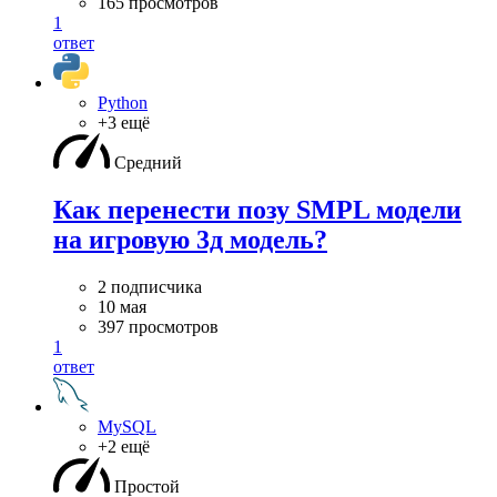
165 просмотров
1
ответ
Python
+3 ещё
Средний
Как перенести позу SMPL модели
на игровую 3д модель?
2 подписчика
10 мая
397 просмотров
1
ответ
MySQL
+2 ещё
Простой