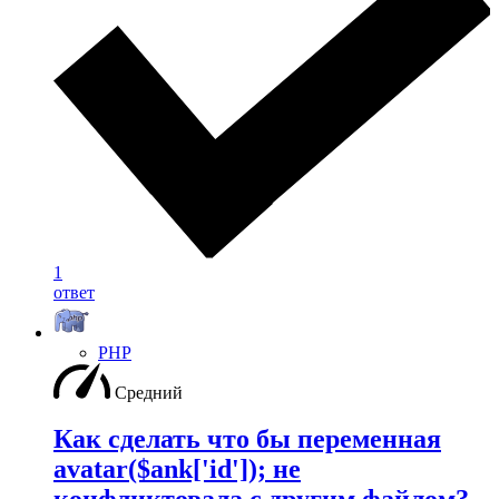
1
ответ
PHP
Средний
Как сделать что бы переменная
avatar($ank['id']); не