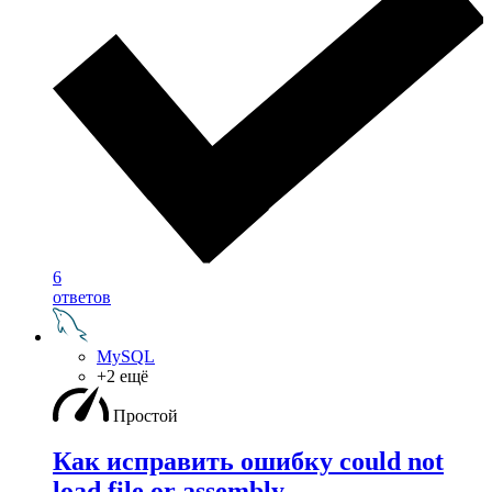
6
ответов
MySQL
+2 ещё
Простой
Как исправить ошибку could not
load file or assembly