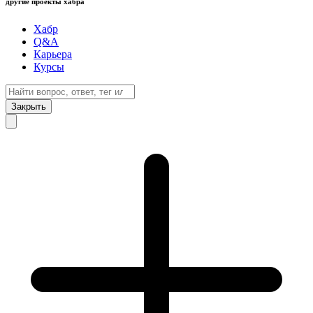
другие проекты хабра
Хабр
Q&A
Карьера
Курсы
Закрыть