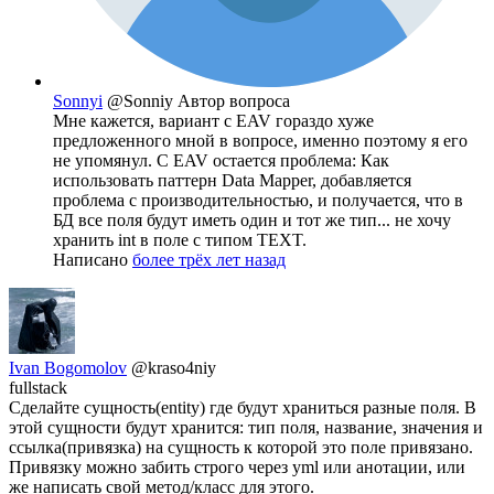
Sonnyi
@Sonniy
Автор вопроса
Мне кажется, вариант с EAV гораздо хуже
предложенного мной в вопросе, именно поэтому я его
не упомянул. С EAV остается проблема: Как
использовать паттерн Data Mapper, добавляется
проблема с производительностью, и получается, что в
БД все поля будут иметь один и тот же тип... не хочу
хранить int в поле с типом TEXT.
Написано
более трёх лет назад
Ivan Bogomolov
@kraso4niy
fullstack
Сделайте сущность(entity) где будут храниться разные поля. В
этой сущности будут хранится: тип поля, название, значения и
ссылка(привязка) на сущность к которой это поле привязано.
Привязку можно забить строго через yml или анотации, или
же написать свой метод/класс для этого.