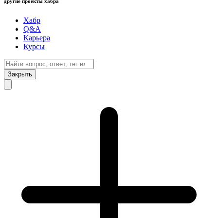
другие проекты хабра
Хабр
Q&A
Карьера
Курсы
Закрыть