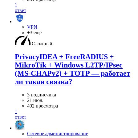
1
ответ
VPN
+3 ещё
Сложный
PrivacyIDEA + FreeRADIUS +
MikroTik + Windows L2TP/IPsec
(MS-CHAPv2) + TOTP — работает
ли такая связка?
3 подписчика
21 июл.
492 просмотра
1
ответ
Сетевое администрирование