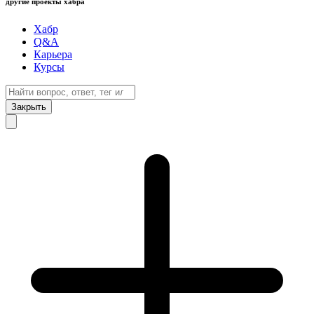
другие проекты хабра
Хабр
Q&A
Карьера
Курсы
Закрыть