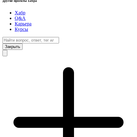
другие проекты хабра
Хабр
Q&A
Карьера
Курсы
Закрыть