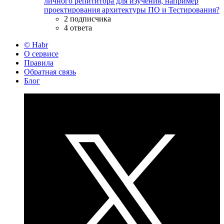
личного репититора для изучения, например
проектирования архитектуры ПО и Тестирования?
2 подписчика
4 ответа
© Habr
О сервисе
Правила
Обратная связь
Блог