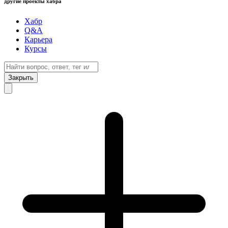
другие проекты хабра
Хабр
Q&A
Карьера
Курсы
Закрыть