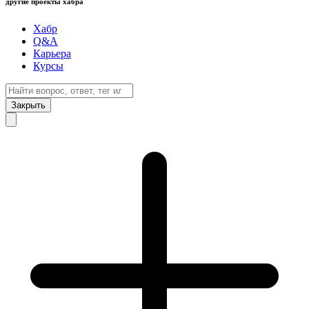
другие проекты хабра
Хабр
Q&A
Карьера
Курсы
Закрыть