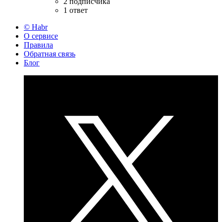
2 подписчика
1 ответ
© Habr
О сервисе
Правила
Обратная связь
Блог