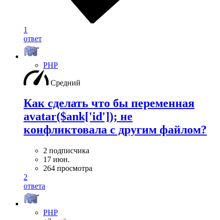
1
ответ
PHP
Средний
Как сделать что бы переменная
avatar($ank['id']); не
конфликтовала с другим файлом?
2 подписчика
17 июн.
264 просмотра
2
ответа
PHP