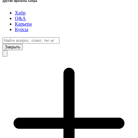
другие проекты хабра
Хабр
Q&A
Карьера
Курсы
Закрыть