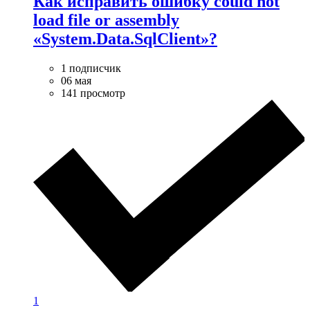
Как исправить ошибку could not
load file or assembly
«System.Data.SqlClient»?
1 подписчик
06 мая
141 просмотр
1