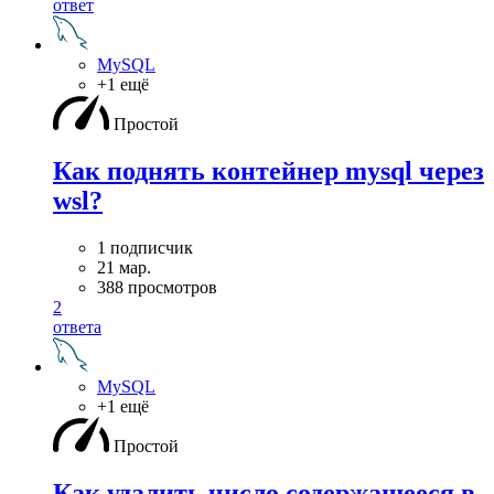
ответ
MySQL
+1 ещё
Простой
Как поднять контейнер mysql через
wsl?
1 подписчик
21 мар.
388 просмотров
2
ответа
MySQL
+1 ещё
Простой
Как удалить число содержащееся в