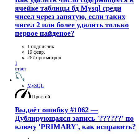
ячейке таблицы бд Mysql среди
чисел через запятую, если таких
чисел 2 или более удалить только
первое найденое?
1 подписчик
19 февр.
267 просмотров
1
ответ
MySQL
Простой
Выдаёт ошибку #1062 —
Дублирующаяся запись '??????' по
ключу 'PRIMARY', как исправить?