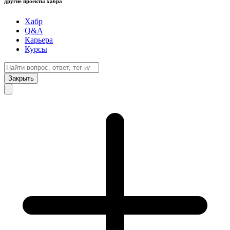
другие проекты хабра
Хабр
Q&A
Карьера
Курсы
Закрыть